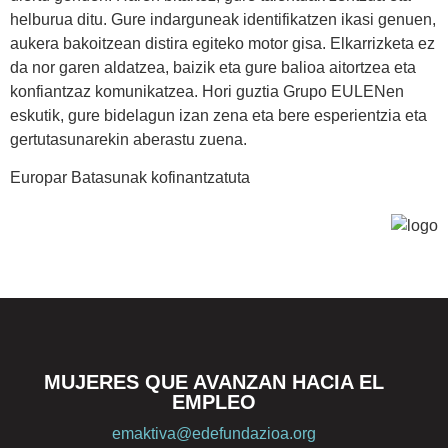
helburua ditu. Gure indarguneak identifikatzen ikasi genuen,
aukera bakoitzean distira egiteko motor gisa. Elkarrizketa ez
da nor garen aldatzea, baizik eta gure balioa aitortzea eta
konfiantzaz komunikatzea. Hori guztia Grupo EULENen
eskutik, gure bidelagun izan zena eta bere esperientzia eta
gertutasunarekin aberastu zuena.
Europar Batasunak kofinantzatuta
MUJERES QUE AVANZAN HACIA EL
EMPLEO
emaktiva@edefundazioa.org