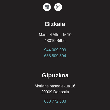
Bizkaia
Manuel Allende 10
48010 Bilbo
944 009 999
688 809 394
Gipuzkoa
Morlans pasealekua 16
20009 Donostia
688 772 883