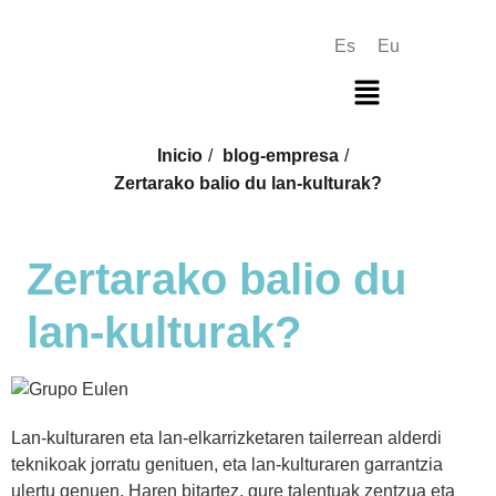
Es
Eu
Inicio
/
blog-empresa
/
Zertarako balio du lan-kulturak?
Zertarako balio du
lan-kulturak?
Lan-kulturaren eta lan-elkarrizketaren tailerrean alderdi
teknikoak jorratu genituen, eta lan-kulturaren garrantzia
ulertu genuen. Haren bitartez, gure talentuak zentzua eta