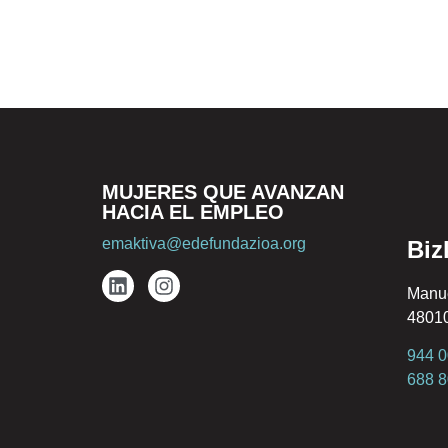
MUJERES QUE AVANZAN
HACIA EL EMPLEO
emaktiva@edefundazioa.org
Biz
Manue
48010
944 0
688 8