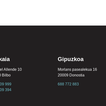
kaia
Gipuzkoa
l Allende 10
Morlans pasealekua 16
 Bilbo
20009 Donostia
09 999
688 772 883
09 394