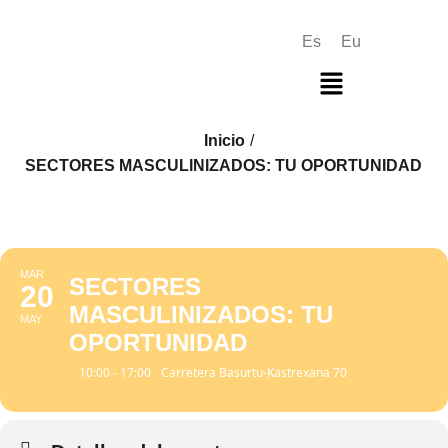
Es
Eu
Inicio
/
SECTORES MASCULINIZADOS: TU OPORTUNIDAD
MAR
SECTORES
20
MASCULINIZADOS: TU
MAY
OPORTUNIDAD
10:00 - 17:00
Carretera Basurtu-Kastrexana 70